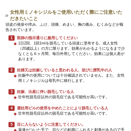
女性用ミノキシジルをご使用いただく際にご注意いた
だきたいこと
頭皮の発疹や痒み、ふけ、頭痛、めまい、胸の痛み、むくみなどが報
告されています。
1
医師の指示通りに服用してください
1日2回、1回1mlを脱毛している頭皮に塗布する。成人女性
（20歳以上）の方に限ります。効果がわかるようになるまで少
なくとも６ヶ月間、毎日外用してください。効果には個人差が
あります。
2
妊婦又は妊娠していると思われる人、並びに授乳中の人
妊娠中の使用については十分確認されていません。また、女性
用ミノキシジルは母乳中に移行します。
3
妊娠、出産に伴い脱毛している人
壮年性脱毛症以外の脱毛症である可能性が高いです。
4
避妊用ピルの使用をやめたことにより脱毛している人
壮年性脱毛症以外の脱毛症である可能性が高いです。
5
目に入らないように注意してください。
薬液がついた手で、目などの粘膜にふれると刺激があるので手