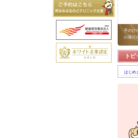
手のひ
の発汗
トピ
はじめ