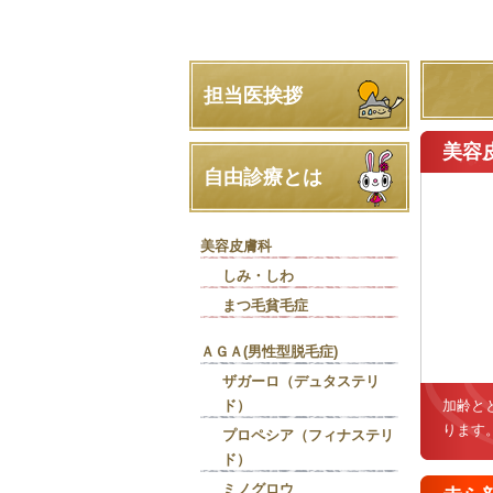
担当医挨拶
美容
自由診療とは
美容皮膚科
しみ・しわ
まつ毛貧毛症
ＡＧＡ(男性型脱毛症)
ザガーロ（デュタステリ
ド）
加齢と
ります
プロペシア（フィナステリ
ド）
ミノグロウ