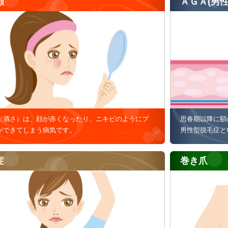
顔
ＡＧＡ(男
（酒さ）は、顔が赤くなったり、ニキビのようにブ
思春期以降に額
ができてしまう病気です。
男性型脱毛症と
症
巻き爪