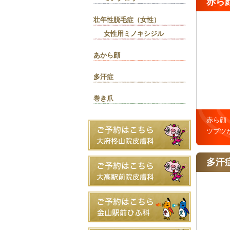
赤ら
壮年性脱毛症（女性）
女性用ミノキシジル
あから顔
多汗症
巻き爪
赤ら顔
ツブツ
多汗