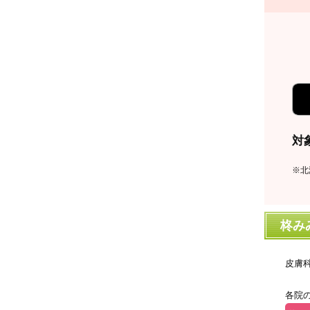
対
※北
柊み
皮膚
各院